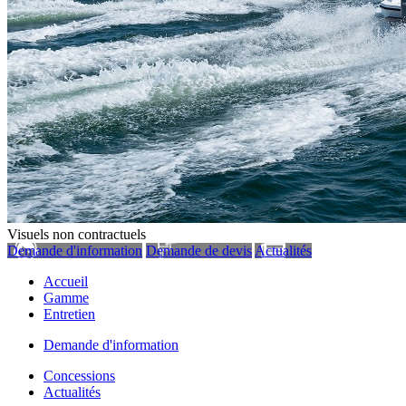
Visuels non contractuels
Demande d'information
Demande de devis
Actualités
Accueil
Gamme
Entretien
Demande d'information
Concessions
Actualités