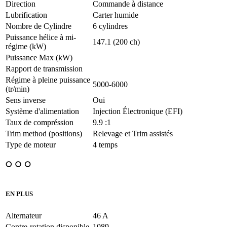
Direction
Commande à distance
Lubrification
Carter humide
Nombre de Cylindre
6 cylindres
Puissance hélice à mi-
147.1 (200 ch)
régime (kW)
Puissance Max (kW)
Rapport de transmission
Régime à pleine puissance
5000-6000
(tr/min)
Sens inverse
Oui
Système d'alimentation
Injection Électronique (EFI)
Taux de compréssion
9.9 :1
Trim method (positions)
Relevage et Trim assistés
Type de moteur
4 temps
EN PLUS
Alternateur
46 A
Contre-rotation disponible
1089