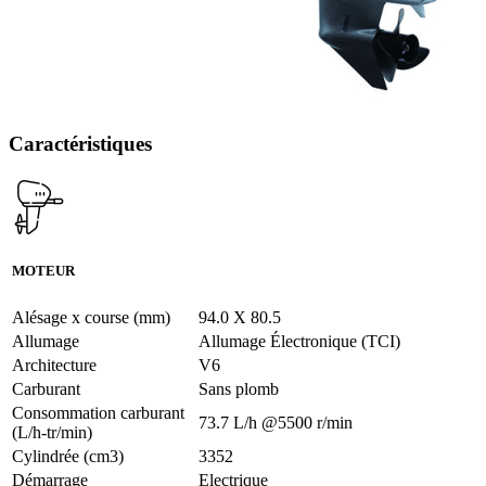
Caractéristiques
MOTEUR
Alésage x course (mm)
94.0 X 80.5
Allumage
Allumage Électronique (TCI)
Architecture
V6
Carburant
Sans plomb
Consommation carburant
73.7 L/h @5500 r/min
(L/h-tr/min)
Cylindrée (cm3)
3352
Démarrage
Electrique