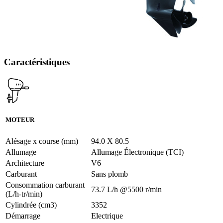
Caractéristiques
MOTEUR
Alésage x course (mm)
94.0 X 80.5
Allumage
Allumage Électronique (TCI)
Architecture
V6
Carburant
Sans plomb
Consommation carburant
73.7 L/h @5500 r/min
(L/h-tr/min)
Cylindrée (cm3)
3352
Démarrage
Electrique