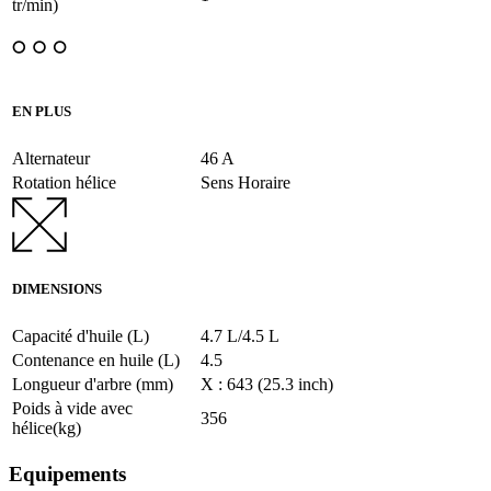
tr/min)
EN PLUS
Alternateur
46 A
Rotation hélice
Sens Horaire
DIMENSIONS
Capacité d'huile (L)
4.7 L/4.5 L
Contenance en huile (L)
4.5
Longueur d'arbre (mm)
X : 643 (25.3 inch)
Poids à vide avec
356
hélice(kg)
Equipements